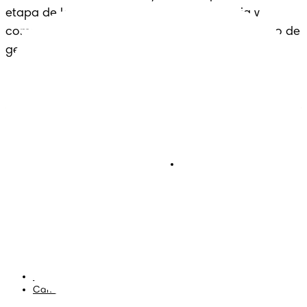
etapa de la crianza con cariño, experiencia y 
comodidad: un legado que se extiende a lo largo de 
generaciones.
Pañales
Ética Editorial
Pañales Pants
Contacto
Para recien nacidos
Sobre Pampers
Terminos y condiciones
Privacidad
Cookies
Mapa del Sitio
Sitio P&G
AdChoices
Cambiar el país/region