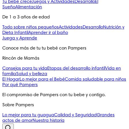
Tu bebé crece
Juegos y Actividades
Desarrollo
El
Sueño
Alimentación
De 1 a 3 años de edad
Todo sobre niños pequeños
Actividades
Desarrollo
Nutrición y
Dieta Infantil
Aprender ir al baño
Juega y Aprende
Conoce más de tu tu bebé con Pampers
Rincón de Mamás
Consejos para tu vida
Etapas del desarrollo infantil
Vida en
familia
Salud y belleza
El Hogar
Lo mejor para el Bebé
Comida saludable para niños
Por qué Pampers
El compromiso de Pampers con tu bebe y contigo.
Sobre Pampers
Lo mejor para tu guagua
Calidad y Seguridad
Grandes
actos de amor
Nuestra historia