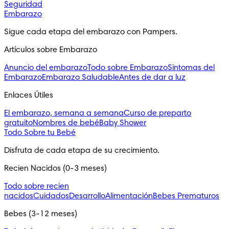
Seguridad
Embarazo
Sigue cada etapa del embarazo con Pampers.
Artículos sobre Embarazo
Anuncio del embarazo
Todo sobre Embarazo
Sintomas del
Embarazo
Embarazo Saludable
Antes de dar a luz
Enlaces Útiles
El embarazo, semana a semana
Curso de preparto
gratuito
Nombres de bebé
Baby Shower
Todo Sobre tu Bebé
Disfruta de cada etapa de su crecimiento.
Recien Nacidos (0-3 meses)
Todo sobre recien
nacidos
Cuidados
Desarrollo
Alimentación
Bebes Prematuros
Bebes (3-12 meses)